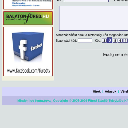
Név:
*
E-mail cí
A hozzászólást csak a biztonsági kód megadása után
8
Biztonsági kód:
Kód:
3
8
6
4
Eddig nem ér
Hírek
|
Adások
|
Véte
Minden jog fenntartva. Copyright © 2005-2026 Füred Stúdió Televíziós Kf