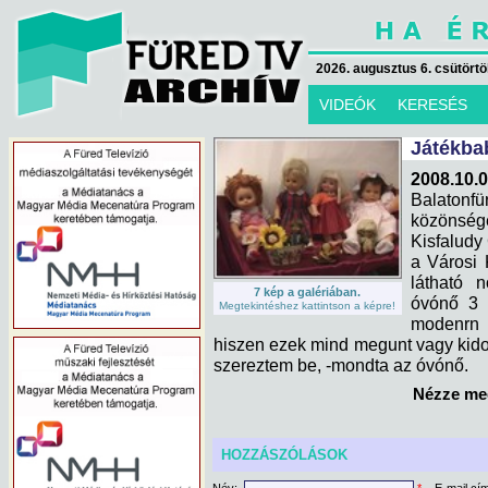
2026. augusztus 6. csütörtök
VIDEÓK
KERESÉS
Játékbab
2008.10.
Balatonf
közönsé
Kisfaludy
a Városi 
látható 
7 kép a galériában.
óvónő 3 
Megtekintéshez kattintson a képre!
modenrn 
hiszen ezek mind megunt vagy kido
szereztem be, -mondta az óvónő.
Nézze meg
HOZZÁSZÓLÁSOK