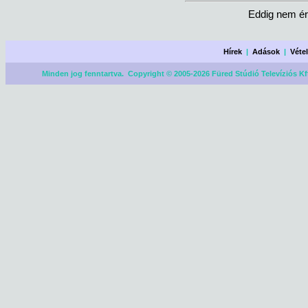
Eddig nem ér
Hírek
|
Adások
|
Véte
Minden jog fenntartva. Copyright © 2005-2026 Füred Stúdió Televíziós Kf