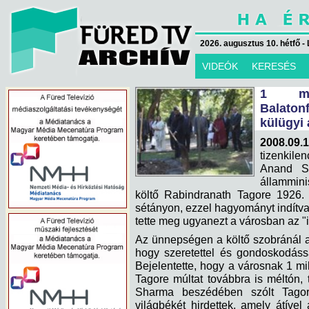
2026. augusztus 10. hétfő - 
VIDEÓK
KERESÉS
1 mil
Balaton
külügyi 
2008.09.
tizenkilen
Anand Sh
állammini
költő Rabindranath Tagore 1926. n
sétányon, ezzel hagyományt indítva
tette meg ugyanezt a városban az "in
Az ünnepségen a költő szobránál 
hogy szeretettel és gondoskodássa
Bejelentette, hogy a városnak 1 mil
Tagore múltat továbbra is méltón, 
Sharma beszédében szólt Tagor
világbékét hirdettek, amely átíve