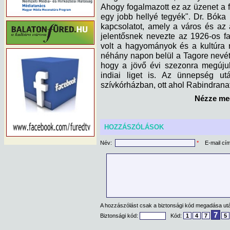
Ahogy fogalmazott ez az üzenet a fi
egy jobb hellyé tegyék". Dr. Bóka 
kapcsolatot, amely a város és az 
jelentősnek nevezte az 1926-os fa
volt a hagyományok és a kultúra 
néhány napon belül a Tagore nevét
hogy a jövő évi szezonra megújul
indiai liget is. Az ünnepség utá
szívkórházban, ott ahol Rabindranat
Nézze meg
HOZZÁSZÓLÁSOK
Név:
*
E-mail cí
A hozzászólást csak a biztonsági kód megadása után
7
Biztonsági kód:
Kód:
1
4
7
5