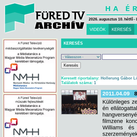
2026. augusztus 10. hétfő - 
VIDEÓK
KERESÉS
KERESÉS
Keresett riportalany:
Hollerung Gábor Li
Találatok száma:
1
2011.04.09
Különleges ze
én ellátogat
hangversenyé
filmzene konc
Williams és 
szerzemények 