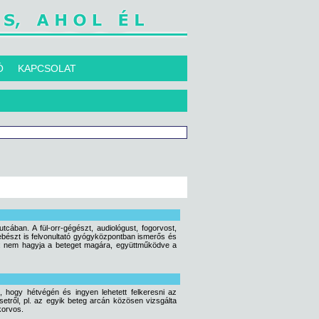
Ó
KAPCSOLAT
cában. A fül-orr-gégészt, audiológust, fogorvost,
sebészt is felvonultató gyógyközpontban ismerős és
te: nem hagyja a beteget magára, együttműködve a
 hogy hétvégén és ingyen lehetett felkeresni az
etről, pl. az egyik beteg arcán közösen vizsgálta
korvos.