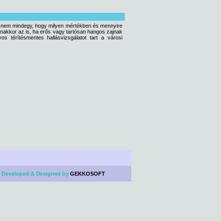
ze nem mindegy, hogy milyen mértékben és mennyire
akkor az is, ha erős vagy tartósan hangos zajnak
s térítésmentes hallásvizsgálatot tart a városi
 Developed & Designed by
GEKKOSOFT