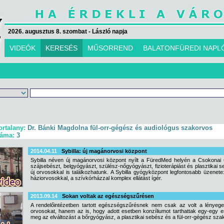
2026. augusztus 8. szombat - László napja
VIDEÓK
KERESÉS
MŰSORREND
BALATONFÜREDI NAPL
ortalany:
Dr. Bánki Magdolna fül-orr-gégész és audiológus szakorvos
záma:
3
2014.04.11
Sybilla: új magánorvosi központ
Sybilla néven új magánorvosi központ nyílt a FüredMed helyén a Csokonai ut
szájsebészt, belgyógyászt, szülész-nőgyógyászt, fizioterápiást és plasztikai 
új orvosokkal is találkozhatunk. A Sybilla gyógyközpont legfontosabb üzene
háziorvosokkal, a szívkórházzal komplex ellátást ígér.
2013.09.14
Sokan voltak az egészségszűrésen
A rendelőintézetben tartott egészségszűrésnek nem csak az volt a lényege,
orvosokat, hanem az is, hogy adott esetben konzíliumot tarthattak egy-egy es
meg az elváltozást a bőrgyógyász, a plasztikai sebész és a fül-orr-gégész sza