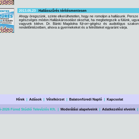
2013.05.23
Hallásszűrés térítésmentesen
Ahogy öregszünk, szinte elkerülhetetlen, hogy ne romoljon a hallásunk. Pers
egészséges módon.Halláskárosodást okozhat, ha megbetegszik a fülünk, ugyan
vagyunk kitéve. Dr. Bánki Magdolna fül-orr-gégész és audiológus szakorvo
rendelőintézetben, ahova a gyermekeket és a felnőtteket egyaránt várja.
Hírek
|
Adások
|
Vételkörzet
|
Balatonfüredi Napló
|
Kapcsolat
-2026 Füred Stúdió Televíziós Kft. |
Moderálási alapelveink
|
Adatkezelési elveink
|