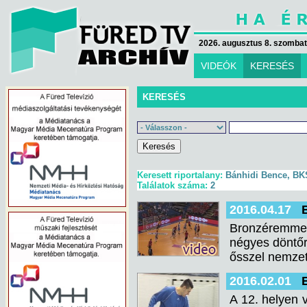
2026. augusztus 8. szombat 
VIDEÓK
KERESÉS
KERESÉS
Keresett riportalany:
Bánhidi Bence, B
Találatok száma:
2
2016.04.17
Bronzéremmel
négyes döntőrő
ősszel nemze
2016.02.01
A 12. helyen 