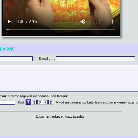
ÓLÁSOK
*
E-mail cím:
csak a biztonsági kód megadása után tároljuk.
7
Kód:
1
3
7
2
A kód megadásához kattintson sorban a kiemelt számo
Eddig nem érkezett hozzászólás.