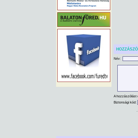
HOZZÁSZ
Név:
A hozzászólást 
Biztonsági kód: