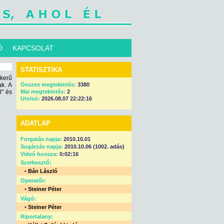
Ó
KAPCSOLAT
STATISZTIKA
ikerű
ak. A
Összes megtekintés:
3380
l" és
Mai megtekintés:
2
Utolsó:
2026.08.07 22:22:16
ADATLAP
Forgatás napja:
2010.10.01
Sugárzás napja:
2010.10.06 (1002. adás)
Videó hossza:
0:02:16
Szerkesztő:
•
Bán László
Operatőr:
•
Steiner Péter
Vágó:
•
Steiner Péter
Riportalany: