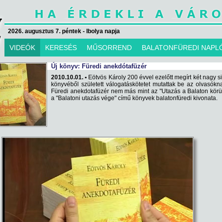
2026. augusztus 7. péntek - Ibolya napja
VIDEÓK
KERESÉS
MŰSORREND
BALATONFÜREDI NAPL
Új könyv: Füredi anekdótafüzér
2010.10.01. •
Eötvös Károly 200 évvel ezelőtt megírt két nagy s
könyvéből született válogatáskötetet mutattak be az olvasókn
Füredi anekdotafüzér nem más mint az "Utazás a Balaton körü
a "Balatoni utazás vége" című könyvek balatonfüredi kivonata.