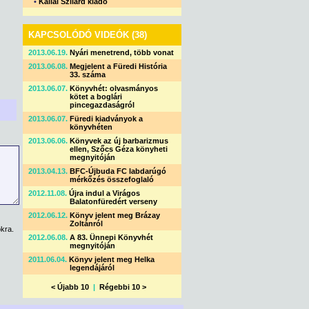
•
Kállai Szilárd kiadó
KAPCSOLÓDÓ VIDEÓK (38)
2013.06.19.
Nyári menetrend, több vonat
2013.06.08.
Megjelent a Füredi História
33. száma
2013.06.07.
Könyvhét: olvasmányos
kötet a boglári
pincegazdaságról
2013.06.07.
Füredi kiadványok a
könyvhéten
2013.06.06.
Könyvek az új barbarizmus
ellen, Szőcs Géza könyheti
megnyitóján
2013.04.13.
BFC-Újbuda FC labdarúgó
mérkőzés összefoglaló
2012.11.08.
Újra indul a Virágos
Balatonfüredért verseny
2012.06.12.
Könyv jelent meg Brázay
Zoltánról
kra.
2012.06.08.
A 83. Ünnepi Könyvhét
megnyitóján
2011.06.04.
Könyv jelent meg Helka
legendájáról
< Újabb 10
|
Régebbi 10 >