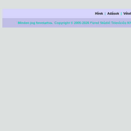
Hírek
|
Adások
|
Véte
Minden jog fenntartva. Copyright © 2005-2026 Füred Stúdió Televíziós Kf