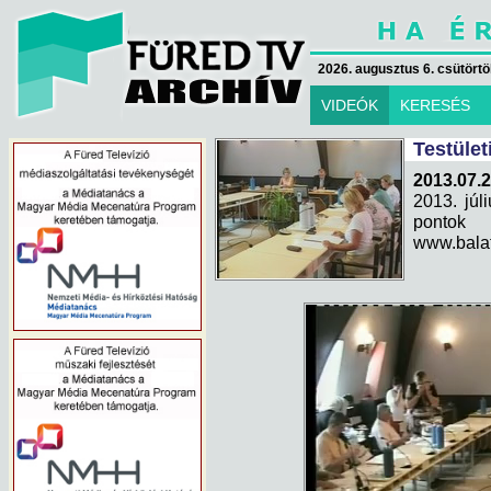
2026. augusztus 6. csütörtök
VIDEÓK
KERESÉS
Testület
2013.07.2
2013. júl
pontok
www.bala