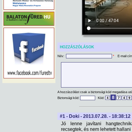
HOZZÁSZÓLÁSOK
Név:
*
E-mail cí
A hozzászólást csak a biztonsági kód megadása után
8
Biztonsági kód:
Kód:
4
7
4
9
#1 - Doki - 2013.07.28. - 18:38:12
Jó lenne javítani hangtechni
recsegtek, és nem lehetett hallani