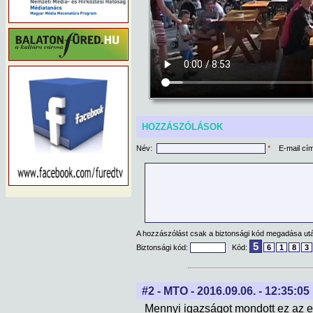
HOZZÁSZÓLÁSOK
Név:
*
E-mail cí
A hozzászólást csak a biztonsági kód megadása után
5
Biztonsági kód:
Kód:
6
1
8
3
#2 - MTO - 2016.09.06. - 12:35:05
Mennyi igazságot mondott ez az 