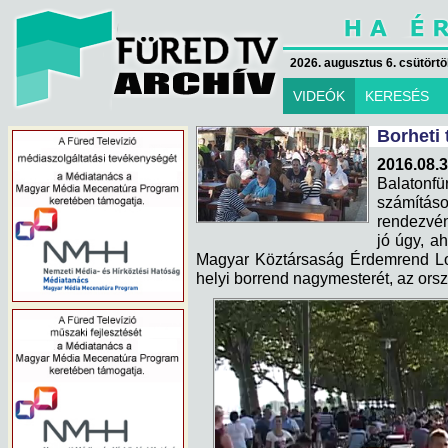
2026. augusztus 6. csütörtök
VIDEÓK
KERESÉS
Borheti
2016.08.3
Balatonf
számításo
rendezvén
jó úgy, a
Magyar Köztársaság Érdemrend Lov
helyi borrend nagymesterét, az ors