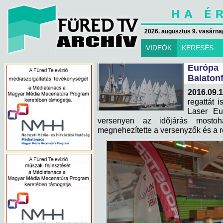
2026. augusztus 9. vasárna
VIDEÓK
KERESÉS
Európ
Balaton
2016.09.1
regattát 
Laser Eu
versenyen az időjárás mostoh
megnehezítette a versenyzők és a r