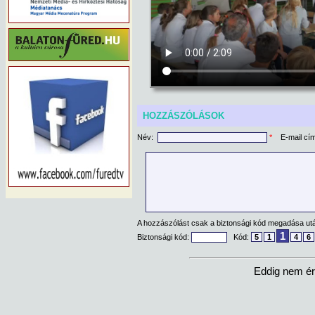
HOZZÁSZÓLÁSOK
Név:
*
E-mail cí
A hozzászólást csak a biztonsági kód megadása után
1
Biztonsági kód:
Kód:
5
1
4
6
Eddig nem ér