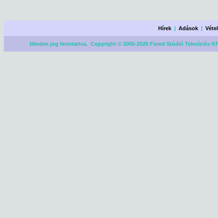
Hírek
|
Adások
|
Véte
Minden jog fenntartva. Copyright © 2005-2026 Füred Stúdió Televíziós Kf