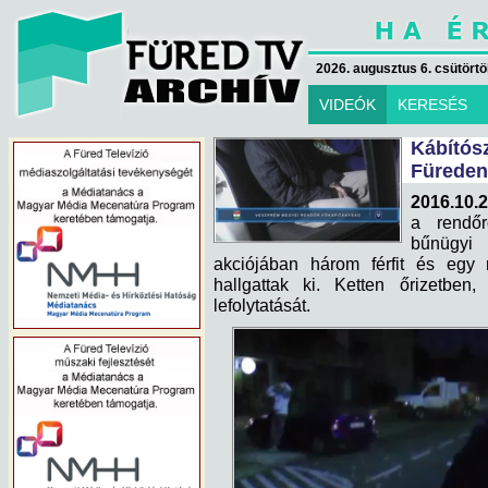
2026. augusztus 6. csütörtök
VIDEÓK
KERESÉS
Kábítós
Füreden
2016.10.2
a rendőr
bűnügyi 
akciójában három férfit és egy nő
hallgattak ki. Ketten őrizetben
lefolytatását.