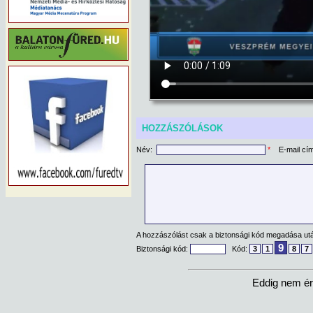
HOZZÁSZÓLÁSOK
Név:
*
E-mail cí
A hozzászólást csak a biztonsági kód megadása után
9
Biztonsági kód:
Kód:
3
1
8
7
Eddig nem ér