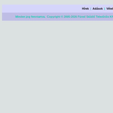
Hírek
|
Adások
|
Véte
Minden jog fenntartva. Copyright © 2005-2026 Füred Stúdió Televíziós Kf