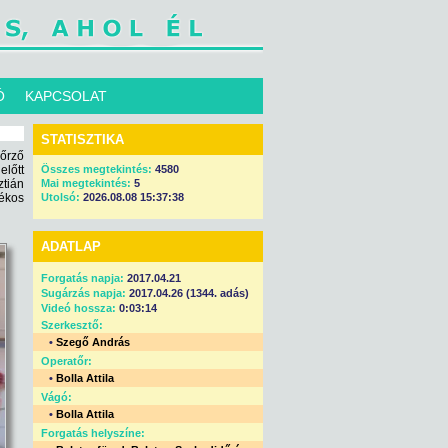
Ó
KAPCSOLAT
STATISZTIKA
őrző
előtt
Összes megtekintés:
4580
tián
Mai megtekintés:
5
ékos
Utolsó:
2026.08.08 15:37:38
ADATLAP
Forgatás napja:
2017.04.21
Sugárzás napja:
2017.04.26 (1344. adás)
Videó hossza:
0:03:14
Szerkesztő:
•
Szegő András
Operatőr:
•
Bolla Attila
Vágó:
•
Bolla Attila
Forgatás helyszíne: