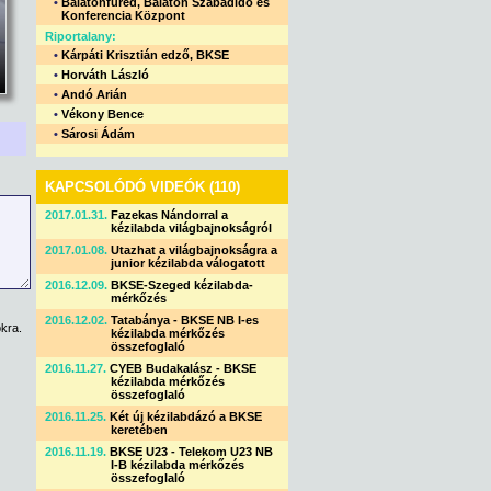
•
Balatonfüred, Balaton Szabadidő és
Konferencia Központ
Riportalany:
•
Kárpáti Krisztián edző, BKSE
•
Horváth László
•
Andó Arián
•
Vékony Bence
•
Sárosi Ádám
KAPCSOLÓDÓ VIDEÓK (110)
2017.01.31.
Fazekas Nándorral a
kézilabda világbajnokságról
2017.01.08.
Utazhat a világbajnokságra a
junior kézilabda válogatott
2016.12.09.
BKSE-Szeged kézilabda-
mérkőzés
2016.12.02.
Tatabánya - BKSE NB I-es
kra.
kézilabda mérkőzés
összefoglaló
2016.11.27.
CYEB Budakalász - BKSE
kézilabda mérkőzés
összefoglaló
2016.11.25.
Két új kézilabdázó a BKSE
keretében
2016.11.19.
BKSE U23 - Telekom U23 NB
I-B kézilabda mérkőzés
összefoglaló