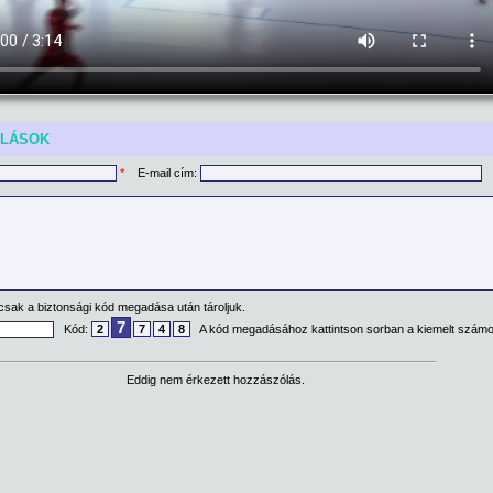
ÓLÁSOK
*
E-mail cím:
csak a biztonsági kód megadása után tároljuk.
7
Kód:
2
7
4
8
A kód megadásához kattintson sorban a kiemelt számo
Eddig nem érkezett hozzászólás.