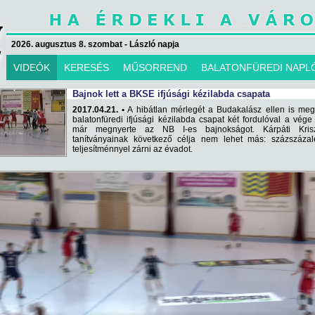
2026. augusztus 8. szombat - László napja
VIDEÓK
KERESÉS
MŰSORREND
BALATONFÜREDI NAPL
Bajnok lett a BKSE ifjúsági kézilabda csapata
2017.04.21. •
A hibátlan mérlegét a Budakalász ellen is meg
balatonfüredi ifjúsági kézilabda csapat két fordulóval a vége 
már megnyerte az NB I-es bajnokságot. Kárpáti Krisz
tanítványainak következő célja nem lehet más: százszázal
teljesítménnyel zárni az évadot.