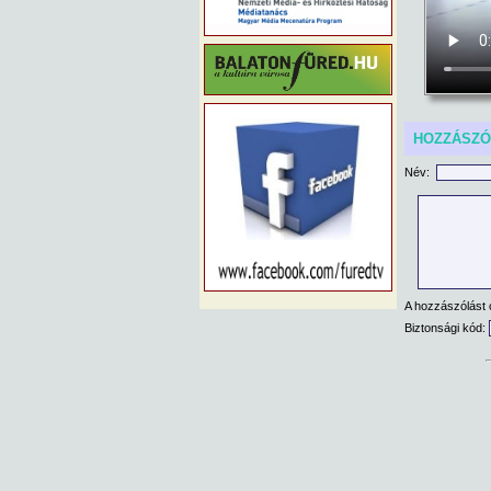
HOZZÁSZ
Név:
A hozzászólást 
Biztonsági kód: