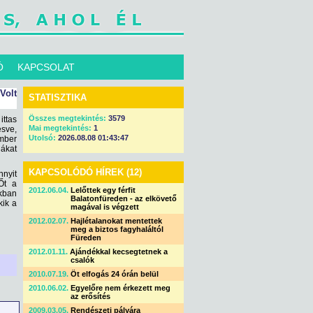
Ó
KAPCSOLAT
Volt
STATISZTIKA
Összes megtekintés:
3579
ittas
Mai megtekintés:
1
esve,
Utolsó:
2026.08.08 01:43:47
ember
dákat
KAPCSOLÓDÓ HÍREK (12)
nnyit
 Őt a
2012.06.04.
Lelőttek egy férfit
okban
Balatonfüreden - az elkövető
kik a
magával is végzett
2012.02.07.
Hajlétalanokat mentettek
meg a biztos fagyhaláltól
Füreden
2012.01.11.
Ajándékkal kecsegtetnek a
csalók
2010.07.19.
Öt elfogás 24 órán belül
2010.06.02.
Egyelőre nem érkezett meg
az erősítés
2009.03.05.
Rendészeti pályára