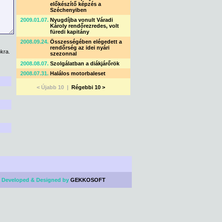
előkészítő képzés a
Széchenyiben
2009.01.07.
Nyugdíjba vonult Váradi
Károly rendőrezredes, volt
füredi kapitány
2008.09.24.
Összességében elégedett a
rendőrség az idei nyári
kra.
szezonnal
2008.08.07.
Szolgálatban a diákjárőrök
2008.07.31.
Halálos motorbaleset
< Újabb 10 |
Régebbi 10 >
 Developed & Designed by
GEKKOSOFT