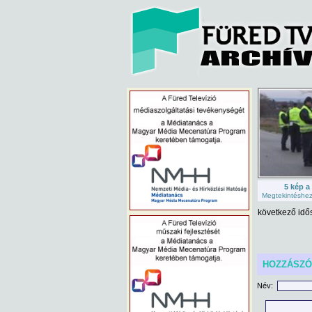
5 kép a
Megtekintéshez 
következő idős
HOZZÁSZ
Név: