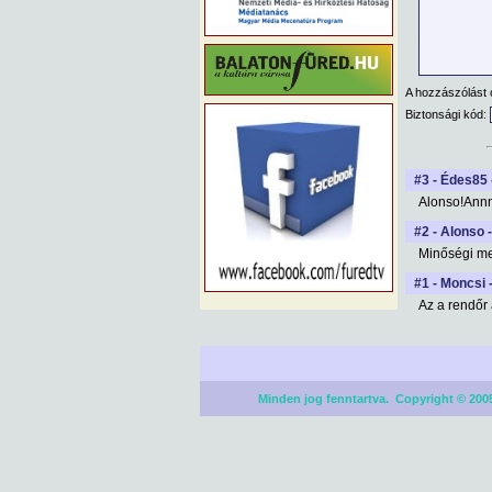
A hozzászólást 
Biztonsági kód:
#3 - Édes85 
Alonso!Ann
#2 - Alonso 
Minőségi megá
#1 - Moncsi 
Az a rendőr 
Minden jog fenntartva. Copyright © 2005