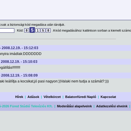
csak a biztonsági kód megadása után tároljuk.
5
Kód:
8
1
5
8
A kód megadásához kattintson sorban a kiemelt számo
- 2008.12.19. - 15:12:03
nnyira imádlak:DDDDDDD
- 2008.12.19. - 15:10:03
llítás!!!!!!!!!
- 2008.12.19. - 15:08:09
aki leállítja a kocsikat,jó pasi nagyon:))Valaki nem tudja a számát?:)))
Hírek
|
Adások
|
Vételkörzet
|
Balatonfüredi Napló
|
Kapcsolat
-2026 Füred Stúdió Televíziós Kft. |
Moderálási alapelveink
|
Adatkezelési elveink
|