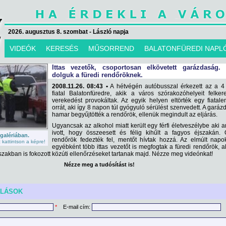
2026. augusztus 8. szombat - László napja
VIDEÓK
KERESÉS
MŰSORREND
BALATONFÜREDI NAPL
Ittas vezetők, csoportosan elkövetett garázdaság. 
dolguk a füredi rendőröknek.
2008.11.26. 08:43 •
A hétvégén autóbusszal érkezett az a 4 
fiatal Balatonfüredre, akik a város szórakozóhelyeit felker
verekedést provokáltak. Az egyik helyen eltörték egy fiatal
orrát, aki így 8 napon túl gyógyuló sérülést szenvedett. A garáz
hamar begyűjtötték a rendőrök, ellenük megindult az eljárás.
Ugyancsak az alkohol miatt került egy férfi életveszélybe aki a
ivott, hogy összeesett és félig kihűlt a fagyos éjszakán.
 galériában.
rendőrök fedezték fel, mentőt hívtak hozzá. Az elmúlt nap
kattintson a képre!
egyébként több ittas vezetőt is megfogtak a füredi rendőrök, a
zakban is fokozott közúti ellenőrzéseket tartanak majd. Nézze meg videónkat!
Nézze meg a tudósítást is!
ÓLÁSOK
*
E-mail cím: