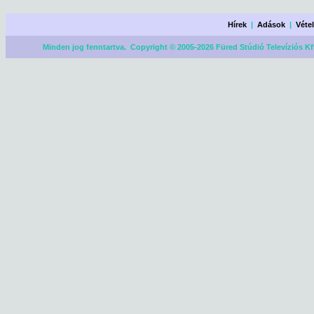
Hírek
|
Adások
|
Véte
Minden jog fenntartva. Copyright © 2005-2026 Füred Stúdió Televíziós Kf