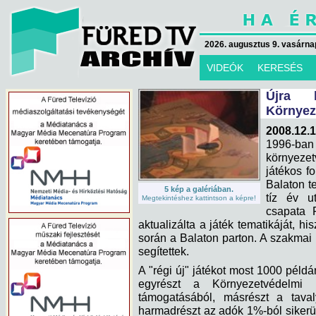
2026. augusztus 9. vasárna
VIDEÓK
KERESÉS
Újra 
Környez
2008.12.1
1996-ban 
környezet
játékos f
Balaton te
5 kép a galériában.
tíz év u
Megtekintéshez kattintson a képre!
csapata F
aktualizálta a játék tematikáját, hi
során a Balaton parton. A szakma
segítettek.
A "régi új" játékot most 1000 példá
egyrészt a Környezetvédelmi M
támogatásából, másrészt a taval
harmadrészt az adók 1%-ból sikerü