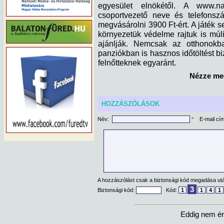
egyesület elnökétől. A www.na
csoportvezető neve és telefonszá
megvásárolni 3900 Ft-ért. A játék s
környezetük védelme rajtuk is múl
ajánlják. Nemcsak az otthonokb
panziókban is hasznos időtöltést b
felnőtteknek egyaránt.
Nézze meg
HOZZÁSZÓLÁSOK
Név:
*
E-mail cí
A hozzászólást csak a biztonsági kód megadása után
3
Biztonsági kód:
Kód:
1
1
4
1
Eddig nem ér