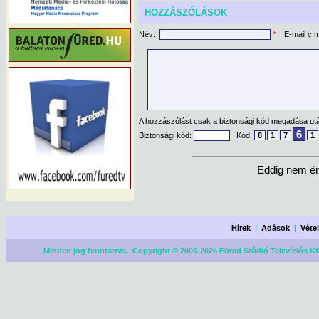
HOZZÁSZÓLÁSOK
Név:
*
E-mail cí
A hozzászólást csak a biztonsági kód megadása után
6
Biztonsági kód:
Kód:
8
1
7
1
Eddig nem ér
Hírek
|
Adások
|
Véte
Minden jog fenntartva. Copyright © 2005-2026 Füred Stúdió Televíziós Kf