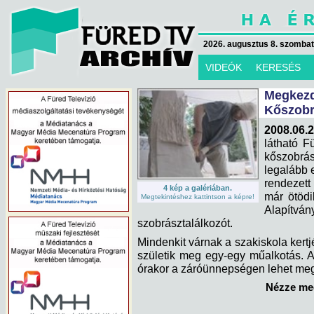
2026. augusztus 8. szombat 
VIDEÓK
KERESÉS
Megke
Kőszobr
2008.06.
látható F
kőszobr
legalább 
rendezet
4 kép a galériában.
már ötöd
Megtekintéshez kattintson a képre!
Alapítv
szobrásztalálkozót.
Mindenkit várnak a szakiskola kertjé
születik meg egy-egy műalkotás. 
órakor a záróünnepségen lehet me
Nézze meg