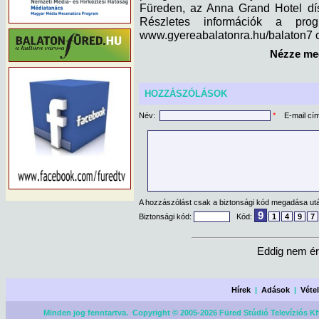
Füreden, az Anna Grand Hotel dís
Részletes információk a pro
www.gyereabalatonra.hu/balaton7 o
Nézze meg
HOZZÁSZÓLÁSOK
Név:
*
E-mail cí
A hozzászólást csak a biztonsági kód megadása után
9
Biztonsági kód:
Kód:
1
4
9
7
Eddig nem ér
Hírek
|
Adások
|
Véte
Minden jog fenntartva. Copyright © 2005-2026 Füred Stúdió Televíziós Kf