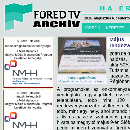
2026. augusztus 6. csütörtök
VIDEÓK
KERESÉS
Május
rendezv
2009.05.0
hajózás, 
akár 50%-
Turizmus
Igazgat
3 kép a galériában.
Régióban
Megtekintéshez kattintson a képre!
A programokat az önkormányzatok
vendéglátó egységekkel össze
településen, több mint 120 
rendezvénysorozat elsődleges célj
több, mint egy hely, ahol strando
aktív és passzív szabadidős prog
hivatalos megnyitó május 9-én Sióf
pedig minden bizonnyal a füredi v