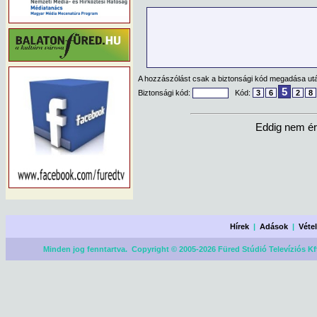
A hozzászólást csak a biztonsági kód megadása után
5
Biztonsági kód:
Kód:
3
6
2
8
Eddig nem ér
Hírek
|
Adások
|
Véte
Minden jog fenntartva. Copyright © 2005-2026 Füred Stúdió Televíziós Kf