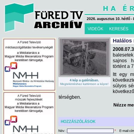
2026. augusztus 10. hétfő - 
VIDEÓK
KERESÉS
Halálos
2008.07.3
balesetek
sajnos h
történt a 
Itt egy m
következt
4 kép a galériában.
Megtekintéshez kattintson a képre!
súlyos sé
következő
térségben.
Nézze meg
HOZZÁSZÓLÁSOK
Név:
*
E-mail cí