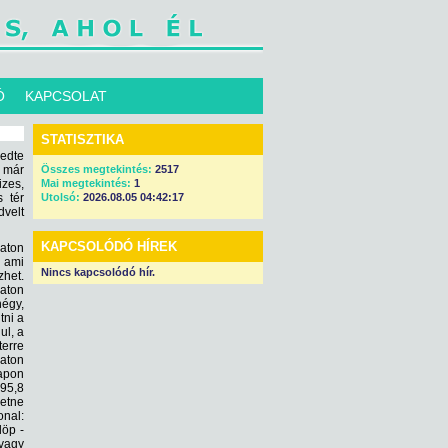
Ó
KAPCSOLAT
STATISZTIKA
edte
n már
Összes megtekintés:
2517
zes,
Mai megtekintés:
1
s tér
Utolsó:
2026.08.05 04:42:17
dvelt
KAPCSOLÓDÓ HÍREK
laton
, ami
Nincs kapcsolódó hír.
zhet.
aton
négy,
tni a
ul, a
terre
laton
napon
 95,8
retne
onal:
löp -
 vagy