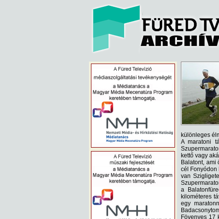
különleges élm
A maratoni t
Szupermaraton
kettő vagy aká
Balatont, ami 
cél Fonyódon l
van Szigliget
Szupermaraton 
a Balatonfüre
kilométeres tá
egy maratonna
Badacsonytoma
Fövenyes 17 k