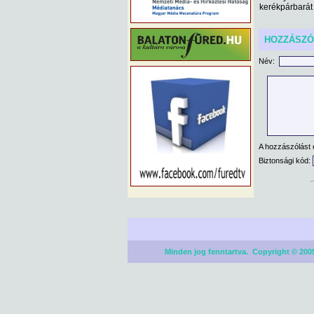
kerékpárbarát 
HOZZÁSZ
Név:
A hozzászólást 
Biztonsági kód:
Minden jog fenntartva. Copyright © 2005