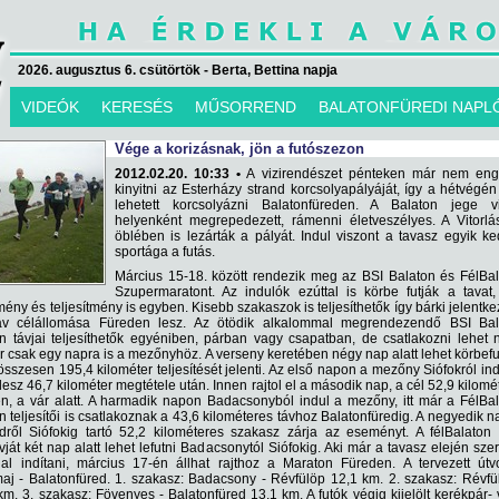
2026. augusztus 6. csütörtök - Berta, Bettina napja
VIDEÓK
KERESÉS
MŰSORREND
BALATONFÜREDI NAPL
Vége a korizásnak, jön a futószezon
2012.02.20. 10:33 •
A vizirendészet pénteken már nem eng
kinyitni az Esterházy strand korcsolyapályáját, így a hétvégé
lehetett korcsolyázni Balatonfüreden. A Balaton jege vi
helyenként megrepedezett, rámenni életveszélyes. A Vitorlá
öblében is lezárták a pályát. Indul viszont a tavasz egyik ke
sportága a futás.
Március 15-18. között rendezik meg az BSI Balaton és FélBa
Szupermaratont. Az indulók ezúttal is körbe futják a tavat
ény és teljesítmény is egyben. Kisebb szakaszok is teljesíthetők így bárki jelentke
áv célállomása Füreden lesz. Az ötödik alkalommal megrendezendő BSI Bal
 távjai teljesíthetők egyéniben, párban vagy csapatban, de csatlakozni lehet 
r csak egy napra is a mezőnyhöz. A verseny keretében négy nap alatt lehet körbefu
összesen 195,4 kilométer teljesítését jelenti. Az első napon a mezőny Siófokról ind
esz 46,7 kilométer megtétele után. Innen rajtol el a második nap, a cél 52,9 kilomé
en, a vár alatt. A harmadik napon Badacsonyból indul a mezőny, itt már a FélBa
teljesítői is csatlakoznak a 43,6 kilométeres távhoz Balatonfüredig. A negyedik 
dről Siófokig tartó 52,2 kilométeres szakasz zárja az eseményt. A félBalaton
vját két nap alatt lehet lefutni Badacsonytól Siófokig. Aki már a tavasz elején sze
l indítani, március 17-én állhat rajthoz a Maraton Füreden. A tervezett útv
j - Balatonfüred. 1. szakasz: Badacsony - Révfülöp 12,1 km. 2. szakasz: Révfü
m. 3. szakasz: Fövenyes - Balatonfüred 13,1 km. A futók végig kijelölt kerékpár-