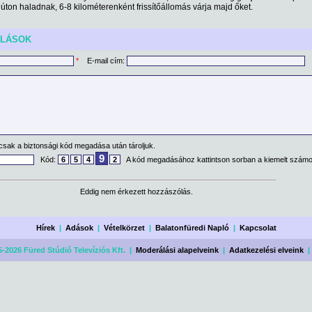
úton haladnak, 6-8 kilométerenként frissítőállomás várja majd őket.
ÓLÁSOK
*
E-mail cím:
csak a biztonsági kód megadása után tároljuk.
9
Kód:
6
5
4
2
A kód megadásához kattintson sorban a kiemelt számo
Eddig nem érkezett hozzászólás.
Hírek
|
Adások
|
Vételkörzet
|
Balatonfüredi Napló
|
Kapcsolat
-2026 Füred Stúdió Televíziós Kft. |
Moderálási alapelveink
|
Adatkezelési elveink
|