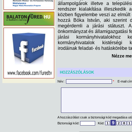
állampolgárok illetve a települé
rendszer kialakítása illeszkedik
közben figyelembe veszi az elmúlt é
hozzá Bóka István, aki szerint d
megérdemli a járási státuszt. A
önkormányzat és államigazgatási fel
járási kormányhivatalokhoz 
kormányhivatalok kistérségi kir
irodáinak feladat- és hatáskörébe 
Nézze meg
HOZZÁSZÓLÁSOK
Név:
*
E-mail cí
A hozzászólást csak a biztonsági kód megadása után
9
Biztonsági kód:
Kód:
1
2
8
1