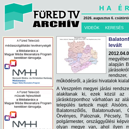
2026. augusztus 6. csütörtök
VIDEÓK
KERESÉS
Balaton
levált
2012.04.
megyében 
alapján B
járásokr
rendszer
működésről, a járási hivatalok kia
A Veszprém megyei járási rendszer
alakítanak ki, ezek közül az 
járásközponthoz várhatóan az alá
település tartozik majd: Alsóörs
Balatonszőlős, Balatonudvari,
Örvényes, Paloznak, Pécsely, T
polgármester, országgyűlési képvi
olyan megye van, ahol ilyen mé