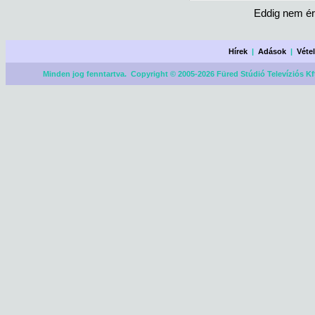
Eddig nem ér
Hírek
|
Adások
|
Véte
Minden jog fenntartva. Copyright © 2005-2026 Füred Stúdió Televíziós Kf