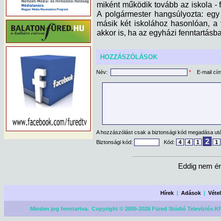
miként működik tovább az iskola - f
A polgármester hangsúlyozta: egy 
másik két iskolához hasonlóan, a 
akkor is, ha az egyházi fenntartásb
HOZZÁSZÓLÁSOK
Név:
*
E-mail cí
A hozzászólást csak a biztonsági kód megadása után
2
Biztonsági kód:
Kód:
4
4
1
1
Eddig nem ér
Hírek
|
Adások
|
Véte
Minden jog fenntartva. Copyright © 2005-2026 Füred Stúdió Televíziós Kf