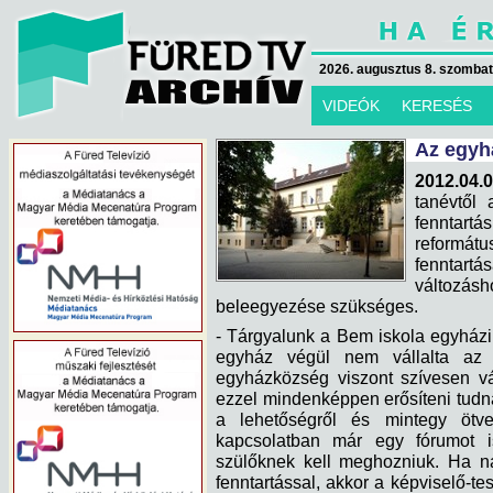
2026. augusztus 8. szombat 
VIDEÓK
KERESÉS
Az egyh
2012.04.
tanévtől
fenntartá
reformát
fenntartá
változásh
beleegyezése szükséges.
- Tárgyalunk a Bem iskola egyházi 
egyház végül nem vállalta az 
egyházközség viszont szívesen vá
ezzel mindenképpen erősíteni tudnán
a lehetőségről és mintegy ötven
kapcsolatban már egy fórumot 
szülőknek kell meghozniuk. Ha n
fenntartással, akkor a képviselő-tes