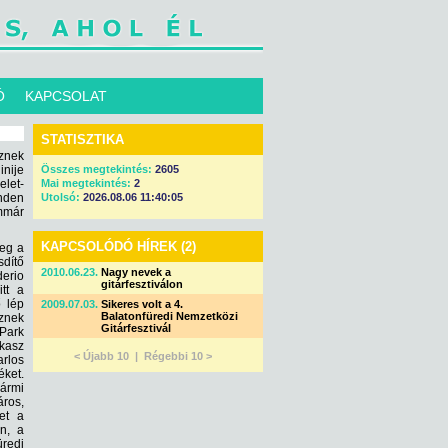
Ó
KAPCSOLAT
STATISZTIKA
eznek
inije
Összes megtekintés:
2605
elet-
Mai megtekintés:
2
inden
Utolsó:
2026.08.06 11:40:05
immár
KAPCSOLÓDÓ HÍREK (2)
meg a
dítő
2010.06.23.
Nagy nevek a
derio
gitárfesztiválon
itt a
 lép
2009.07.03.
Sikeres volt a 4.
Balatonfüredi Nemzetközi
sznek
Gitárfesztivál
 Park
kasz
< Újabb 10 |
Régebbi 10 >
rlos
éket.
bármi
áros,
et a
án, a
üredi