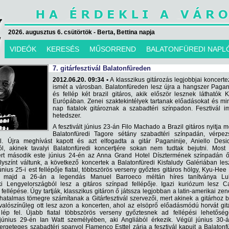
2026. augusztus 6. csütörtök - Berta, Bettina napja
VIDEÓK
KERESÉS
MŰSORREND
BALATONFÜREDI NAPL
7. gitárfesztivál Balatonfüreden
2012.06.20. 09:34 •
A klasszikus gitározás legjobbjai koncert
ismét a városban. Balatonfüreden lesz újra a hangszer Pagan
és fellép két brazil gitáros, akik először lesznek láthatók K
Európában. Zenei szaktekintélyek tartanak előadásokat és m
nap fiatalok gitároznak a szabadtéri színpadon. Fesztivál 
hetedszer.
A fesztivált június 23-án Filo Machado a Brazil gitáros nyitja 
Balatonfüredi Tagore sétány szabadtéri színpadán, vérpezs
l. Újra meghívást kapott és azt elfogadta a gitár Paganinije, Aniello Desi
l, akinek tavalyi Balatonfüredi koncertjére sokan nem tudtak bejutni. Most 
ert második este június 24-én az Anna Grand Hotel Dísztermének színpadán ő
lyszínt váltunk, a következő koncertek a Balatonfüredi Kisfaludy Galériában le
únius 25-i est fellépője fiatal, többszörös verseny győztes gitáros hölgy, Kyu-Hee
l, majd a 26-án a legendás Manuel Barroeco méltán híres tanítványa Lu
i Lengyelországból lesz a gitáros színpad fellépője. Igazi kuriózum lesz Ca
ellépése. Úgy tartják, klasszikus gitáron ő játssza legjobban a latin-amerikai zen
hatalmas tömegre számítanak a Gitárfesztivál szervezői, mert akinek a gitárhoz 
valószínűleg ott lesz azon a koncerten, ahol az elsöprő előadásmódú horvát git
lép fel. Újabb fiatal többszörös verseny győztesnek ad fellépési lehetőség
l június 29-én Ian Watt személyében, aki Angliából érkezik. Végül június 30-
 fergeteges szabadtéri spanyol Flamenco Esttel zárja a fesztivál kapuit a Balatonf