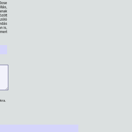
 Jose
ítás,
tanak
özött
szóló
ndás
n is,
smert
kra.