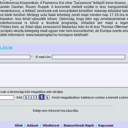
Konferencia Központban. A Flamenco Est címe "Zarzamora" fellépői Irene Alvarez,
ander Gavilan, Ruven Ruppik. A koncertek mellett ezúttal is lesz hangszerkiáll
 mesterkurzus, a fellépő zenészek esti koncertjüket követően másnap előadást tar
re bárki beülhet. Mintegy száz fiatal tehetség zenél majd minden nap 17-19 óra k
zínpadon- lesz tehát választék bőven. Újdonság, hogy idén egy zenetanároknak 
mesterkurzussal is bővül a fesztivál programja, előadást tart majd a lege
Földes Imre, az Erkel-díjas zeneszerző Madarász Iván és itt lesz Thomas Offerman
ncscsípés okozta betegség miatt ugyan már nem koncertezhet, de Európa szerte eli
ábbi információ: www.balatongitar.hu honlapon található!
ÓLÁSOK
*
E-mail cím:
csak a biztonsági kód megadása után tároljuk.
5
Kód:
5
1
3
5
A kód megadásához kattintson sorban a kiemelt számo
Eddig nem érkezett hozzászólás.
Hírek
|
Adások
|
Vételkörzet
|
Balatonfüredi Napló
|
Kapcsolat