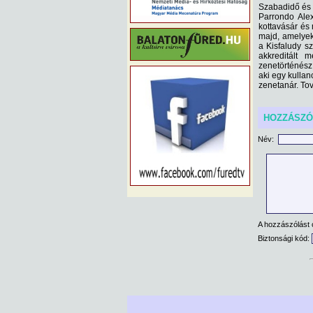
Szabadidő és 
Parrondo Alex
kottavásár és
majd, amelyek
a Kisfaludy s
akkreditált 
zenetörténész 
aki egy kulla
zenetanár. Tov
HOZZÁSZ
Név:
A hozzászólást 
Biztonsági kód: