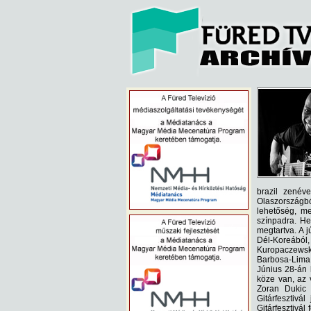
brazil zenéve
Olaszországbó
lehetőség, m
színpadra. He
megtartva. A j
Dél-Koreábó
Kuropaczewsk
Barbosa-Lima f
Június 28-án 
köze van, az 
Zoran Dukic 
Gitárfesztivá
Gitárfesztivál