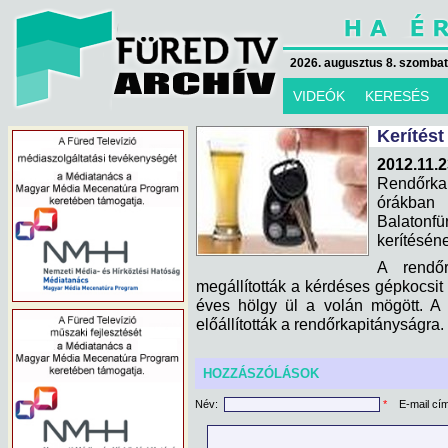
2026. augusztus 8. szombat 
VIDEÓK
KERESÉS
Kerítést
2012.1
Rendőrk
órákban
Balatonf
kerítéséne
A rendőr
megállították a kérdéses gépkocsit
éves hölgy ül a volán mögött. A h
előállították a rendőrkapitányságra.
HOZZÁSZÓLÁSOK
Név:
*
E-mail cí