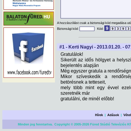
A hozzászólást csak a biztonsági kód megadása után
9
Biztonsági kód:
Kód:
9
3
9
3
#1 - Kerti Nagyi - 2013.01.20. - 0
Gratulálok!
Sikerült az idős hölgyet a helys
bejelentés alapján
Még egyszer gratula a rendőrségn
Mikor szíveskedik a rendőrs
betörésnek a tetteseit,
mely több mint egy évvel ezelő
szeretnék már
gratulálni, de minél előbb!
Hírek
|
Adások
|
Véte
Minden jog fenntartva. Copyright © 2005-2026 Füred Stúdió Televíziós Kf