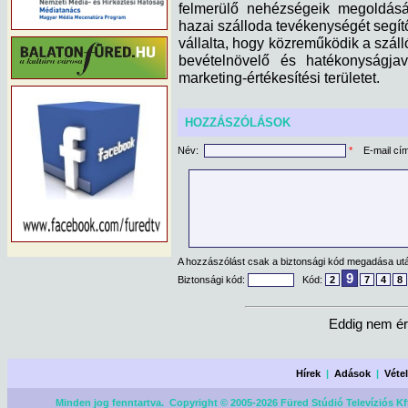
felmerülő nehézségeik megoldását
hazai szálloda tevékenységét segít
vállalta, hogy közreműködik a szá
bevételnövelő és hatékonyságjaví
marketing-értékesítési területet.
HOZZÁSZÓLÁSOK
Név:
*
E-mail cí
A hozzászólást csak a biztonsági kód megadása után
9
Biztonsági kód:
Kód:
2
7
4
8
Eddig nem ér
Hírek
|
Adások
|
Véte
Minden jog fenntartva. Copyright © 2005-2026 Füred Stúdió Televíziós Kf