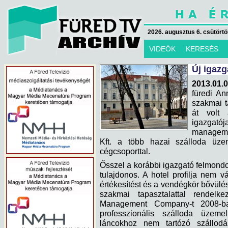
2026. augusztus 6. csütörtök
VIDEÓK
KERESÉS
Új igaz
2013.01.0
füredi An
szakmai t
át volt 
igazgat
managemen
Kft. a több hazai szálloda üzem
cégcsoporttal.
Ősszel a korábbi igazgató felmondot
tulajdonos. A hotel profilja nem 
értékesítést és a vendégkör bővülés
szakmai tapasztalattal rendel
Management Company-t 2008-ba
professzionális szálloda üzemelt
láncokhoz nem tartózó szállod