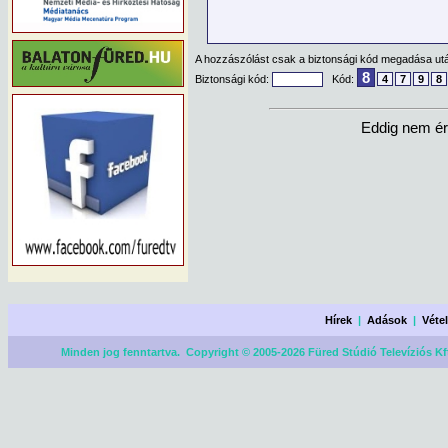
A hozzászólást csak a biztonsági kód megadása után
8
Biztonsági kód:
Kód:
4
7
9
8
Eddig nem ér
Hírek
|
Adások
|
Véte
Minden jog fenntartva. Copyright © 2005-2026 Füred Stúdió Televíziós Kf