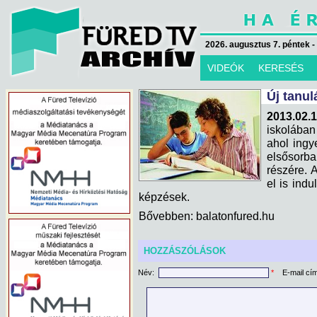
2026. augusztus 7. péntek -
VIDEÓK
KERESÉS
Új tanul
2013.02.1
iskolában
ahol ingy
elsősorba
részére. 
el is ind
képzések.
Bővebben: balatonfured.hu
HOZZÁSZÓLÁSOK
Név:
*
E-mail cí