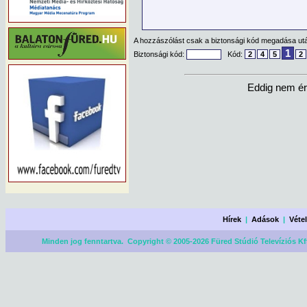
A hozzászólást csak a biztonsági kód megadása után
1
Biztonsági kód:
Kód:
2
4
5
2
Eddig nem ér
Hírek
|
Adások
|
Véte
Minden jog fenntartva. Copyright © 2005-2026 Füred Stúdió Televíziós Kf