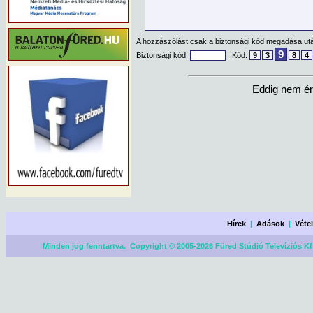
A hozzászólást csak a biztonsági kód megadása után
9
Biztonsági kód:
Kód:
9
3
8
4
Eddig nem ér
Hírek
|
Adások
|
Véte
Minden jog fenntartva. Copyright © 2005-2026 Füred Stúdió Televíziós Kf