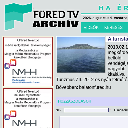
2026. augusztus 9. vasárna
VIDEÓK
KERESÉS
A turist
2013.02.
megkérdez
belföld
vendégé
nagyobb
kitalálv
Turizmus Zrt. 2012-es nyári felméré
Bővebben: balatonfured.hu
HOZZÁSZÓLÁSOK
Név:
*
E-mail cí