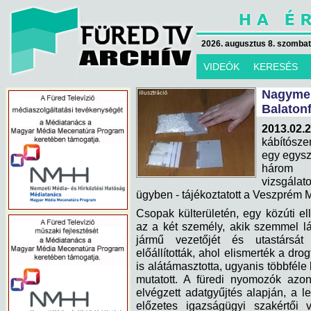
2026. augusztus 8. szombat 
VIDEÓK
KERESÉS
Nagyme
Balaton
2013.02
kábítósze
egy egysz
három s
vizsgálat
ügyben - tájékoztatott a Veszprém
Csopak külterületén, egy közúti e
az a két személy, akik szemmel lát
jármű vezetőjét és utastársát
előállították, ahol elismerték a dro
is alátámasztotta, ugyanis többféle 
mutatott. A füredi nyomozók azon
elvégzett adatgyűjtés alapján, a le
előzetes igazságügyi szakértői 