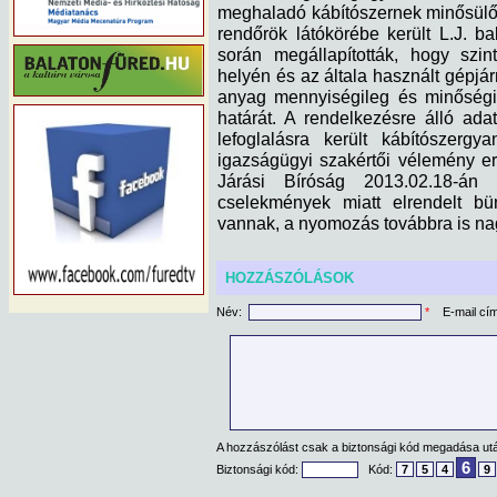
meghaladó kábítószernek minősülő 
rendőrök látókörébe került L.J. ba
során megállapították, hogy szint
helyén és az általa használt gépjár
anyag mennyiségileg és minőségil
határát. A rendelkezésre álló ad
lefoglalásra került kábítószer
igazságügyi szakértői vélemény er
Járási Bíróság 2013.02.18-án e
cselekmények miatt elrendelt bün
vannak, a nyomozás továbbra is nagy
HOZZÁSZÓLÁSOK
Név:
*
E-mail cí
A hozzászólást csak a biztonsági kód megadása után
6
Biztonsági kód:
Kód:
7
5
4
9