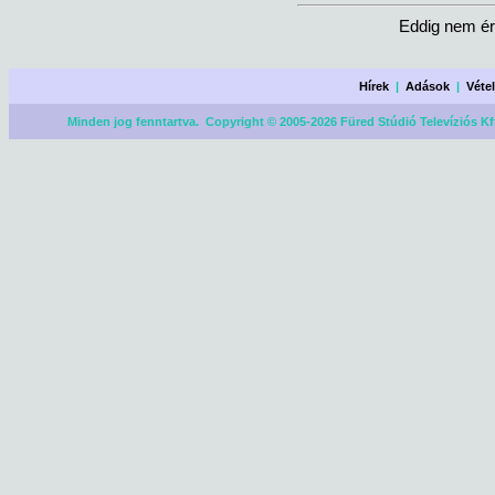
Eddig nem ér
Hírek
|
Adások
|
Véte
Minden jog fenntartva. Copyright © 2005-2026 Füred Stúdió Televíziós Kf