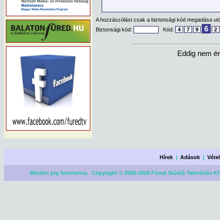
A hozzászólást csak a biztonsági kód megadása után
6
Biztonsági kód:
Kód:
4
7
9
2
Eddig nem ér
Hírek
|
Adások
|
Véte
Minden jog fenntartva. Copyright © 2005-2026 Füred Stúdió Televíziós Kf