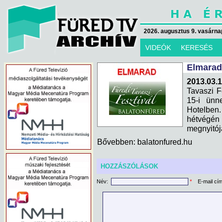
2026. augusztus 9. vasárna
VIDEÓK
KERESÉS
Elmaradt
2013.03.1
Tavaszi F
15-i ünn
Hotelben
hétvégén
megnyitój
Bővebben: balatonfured.hu
HOZZÁSZÓLÁSOK
Név:
*
E-mail cí