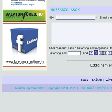
HOZZÁSZÓLÁSOK
Név:
*
E-mail cí
A hozzászólást csak a biztonsági kód megadása után
1
Biztonsági kód:
Kód:
2
3
3
1
Eddig nem ér
Hírek
|
Adások
|
Véte
Minden jog fenntartva. Copyright © 2005-2026 Füred Stúdió Televíziós Kf