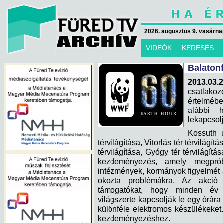
2026. augusztus 9. vasárna
VIDEÓK
KERESÉS
Balatonf
2013.03.2
csatlako
értelmébe
alábbi h
lekapcsol
Kossuth 
térvilágítása, Vitorlás tér térvilágí
térvilágítása, Gyógy tér térvilágít
kezdeményezés, amely megpróbá
intézmények, kormányok figyelmét 
okozta problémákra. Az akció 
támogatókat, hogy minden év 
világszerte kapcsolják le egy órára 
különféle elektromos készülékeket
kezdeményezéshez.