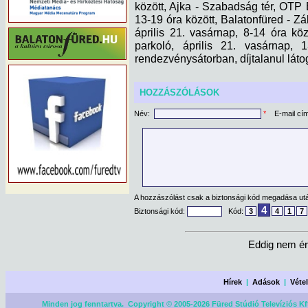
között, Ajka - Szabadság tér, OTP 
13-19 óra között, Balatonfüred - Zá
április 21. vasárnap, 8-14 óra köz
parkoló, április 21. vasárnap, 
rendezvénysátorban, díjtalanul láto
HOZZÁSZÓLÁSOK
Név:
*
E-mail cí
A hozzászólást csak a biztonsági kód megadása után
4
Biztonsági kód:
Kód:
3
4
1
7
Eddig nem ér
Hírek
|
Adások
|
Véte
Minden jog fenntartva. Copyright © 2005-2026 Füred Stúdió Televíziós Kf