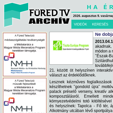
2026. augusztus 9. vasárna
VIDEÓK
KERESÉS
Ne dobja
2013.04.
akadnak,
módon a 
"Észak-
Szilár
továbbfejl
21. között öt helyszínen interakt
választ az érdeklődőknek.
Lesznek kézműves foglalkozások 
készíthetnek "gondold újra" mottó
palack préselő verseny, kreatív al
komposztálásról. Emellett mind
környezetvédelmi totó kitöltéséve
és helyszínek: Tapolca - Fő tér, áp
Alkotmány utcában lévő sportpálya el