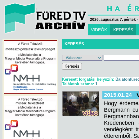
2026. augusztus 7. péntek -
VIDEÓK
KERESÉS
KERESÉS
Keresett forgatási helyszín:
Balatonfüred
Találatok száma:
1
2015.01.24
Hogy érdemes
Bergmann cuk
Bergmannban k
Kredencben a
vendégként itt
étteremből, Sá