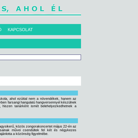
Ó
KAPCSOLAT
iskola, ahol ezúttal nem a növendékek, hanem az
vben farsangi hangulatú hangversennyel készülnek
 hiszen tanárként ismét belehelyezkedhetnek a
nagysikerű, közös zongorakoncertet május 22-én az
usainak művei csendültek fel két és négykezes
ajánlotta a közönség figyelmébe.