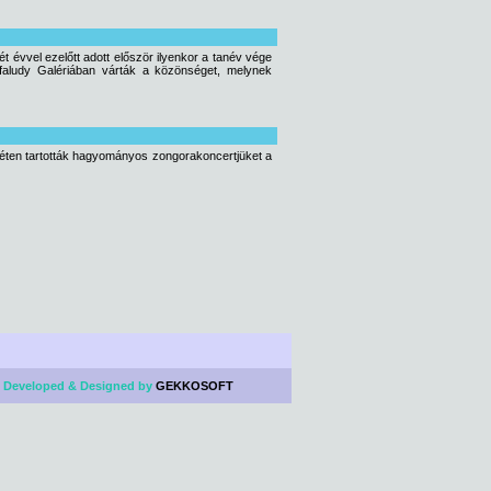
t évvel ezelőtt adott először ilyenkor a tanév vége
faludy Galériában várták a közönséget, melynek
héten tartották hagyományos zongorakoncertjüket a
 Developed & Designed by
GEKKOSOFT