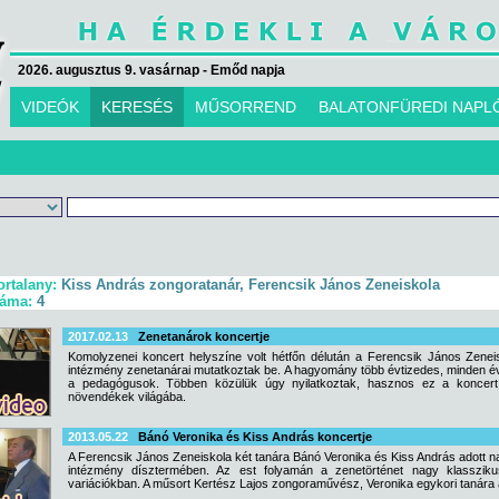
2026. augusztus 9. vasárnap - Emőd napja
VIDEÓK
KERESÉS
MŰSORREND
BALATONFÜREDI NAPL
ortalany:
Kiss András zongoratanár, Ferencsik János Zeneiskola
záma:
4
2017.02.13
Zenetanárok koncertje
Komolyzenei koncert helyszíne volt hétfőn délután a Ferencsik János Zene
intézmény zenetanárai mutatkoztak be. A hagyomány több évtizedes, minden é
a pedagógusok. Többen közülük úgy nyilatkoztak, hasznos ez a koncert,
növendékek világába.
2013.05.22
Bánó Veronika és Kiss András koncertje
A Ferencsik János Zeneiskola két tanára Bánó Veronika és Kiss András adott 
intézmény dísztermében. Az est folyamán a zenetörténet nagy klasszik
variációkban. A műsort Kertész Lajos zongoraművész, Veronika egykori tanára 