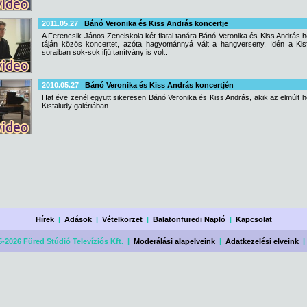
2011.05.27
Bánó Veronika és Kiss András koncertje
A Ferencsik János Zeneiskola két fiatal tanára Bánó Veronika és Kiss András hé
táján közös koncertet, azóta hagyománnyá vált a hangverseny. Idén a Kis
soraiban sok-sok ifjú tanítvány is volt.
2010.05.27
Bánó Veronika és Kiss András koncertjén
Hat éve zenél együtt sikeresen Bánó Veronika és Kiss András, akik az elmúlt 
Kisfaludy galériában.
Hírek
|
Adások
|
Vételkörzet
|
Balatonfüredi Napló
|
Kapcsolat
-2026 Füred Stúdió Televíziós Kft. |
Moderálási alapelveink
|
Adatkezelési elveink
|