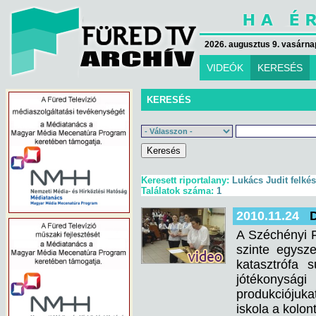
2026. augusztus 9. vasárna
VIDEÓK
KERESÉS
KERESÉS
Keresett riportalany:
Lukács Judit felkés
Találatok száma:
1
2010.11.24
D
A Széchényi 
szinte egysze
katasztrófa 
jótékonyság
produkciójukat
iskola a kolo