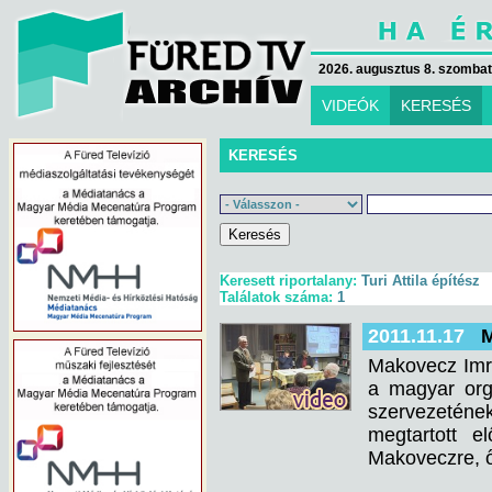
2026. augusztus 8. szombat 
VIDEÓK
KERESÉS
KERESÉS
Keresett riportalany:
Turi Attila építész
Találatok száma:
1
2011.11.17
M
Makovecz Imre
a magyar org
szervezeténe
megtartott e
Makoveczre, ő 