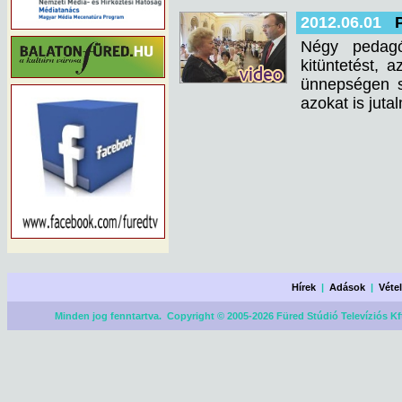
2012.06.01
Négy pedagó
kitüntetést,
ünnepségen so
azokat is juta
Hírek
|
Adások
|
Véte
Minden jog fenntartva. Copyright © 2005-2026 Füred Stúdió Televíziós Kf