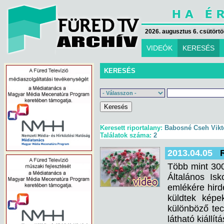
2026. augusztus 6. csütörtök
VIDEÓK
KERESÉS
KERESÉS
Keresett riportalany:
Babosné Cseh Vikt
Találatok száma:
2
2013.04.05
Több mint 300
Általános Is
emlékére hird
küldtek képe
különböző tec
látható kiállítá