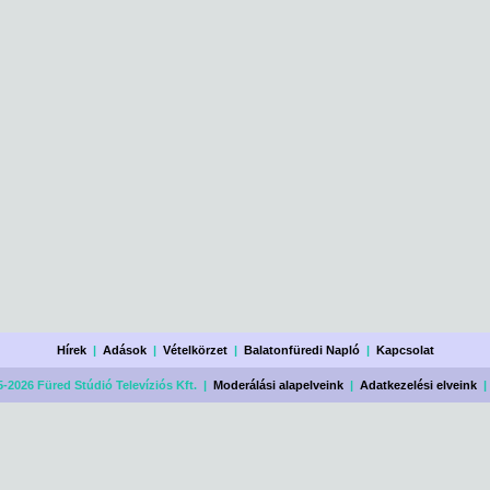
Hírek
|
Adások
|
Vételkörzet
|
Balatonfüredi Napló
|
Kapcsolat
-2026 Füred Stúdió Televíziós Kft. |
Moderálási alapelveink
|
Adatkezelési elveink
|