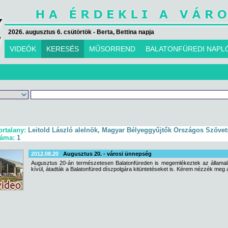
2026. augusztus 6. csütörtök - Berta, Bettina napja
VIDEÓK
KERESÉS
MŰSORREND
BALATONFÜREDI NAPL
ortalany:
Leitold László alelnök, Magyar Bélyeggyűjtők Országos Szöve
záma:
1
2012.08.20
Augusztus 20. - városi ünnepség
Augusztus 20-án természetesen Balatonfüreden is megemlékeztek az államala
kívül, átadták a Balatonfüred díszpolgára kitüntetéseket is. Kérem nézzék meg 