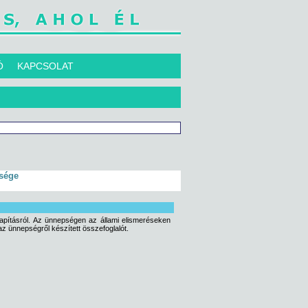
Ó
KAPCSOLAT
tsége
pításról. Az ünnepségen az állami elismeréseken
az ünnepségről készített összefoglalót.