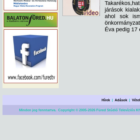
Takarékos,ha
járások kiala
ahol sok ism
önkormányzattó
Éva pedig 17 
Hírek
|
Adások
|
Véte
Minden jog fenntartva. Copyright © 2005-2026 Füred Stúdió Televíziós Kf