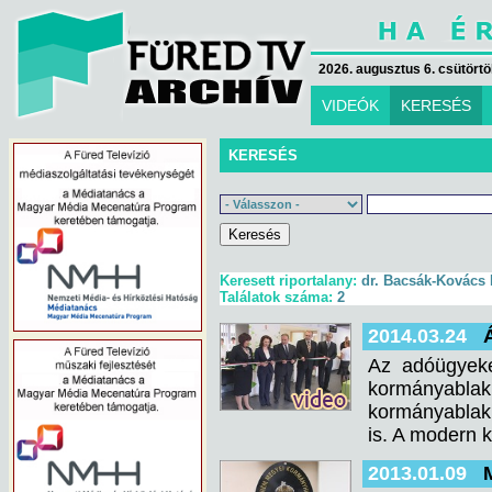
2026. augusztus 6. csütörtök
VIDEÓK
KERESÉS
KERESÉS
Keresett riportalany:
dr. Bacsák-Kovács É
Találatok száma:
2
2014.03.24
Az adóügyeke
kormányabla
kormányablakb
is. A modern k
2013.01.09