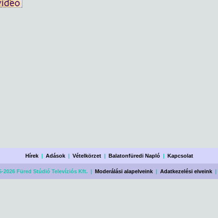
Hírek
|
Adások
|
Vételkörzet
|
Balatonfüredi Napló
|
Kapcsolat
-2026 Füred Stúdió Televíziós Kft. |
Moderálási alapelveink
|
Adatkezelési elveink
|