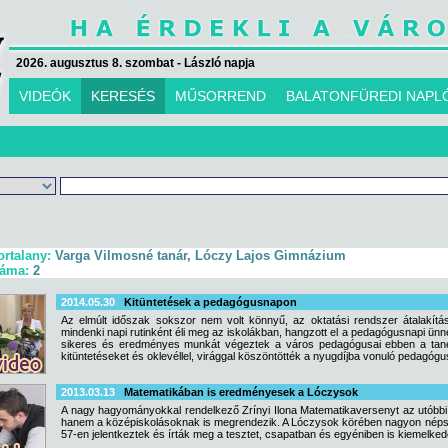
2026. augusztus 8. szombat - László napja
VIDEÓK
KERESÉS
MŰSORREND
BALATONFÜREDI NAPL
ortalany:
Varga Vilmosné tanár, Lóczy Lajos Gimnázium
záma:
2
2014.05.30
Kitüntetések a pedagógusnapon
Az elmúlt időszak sokszor nem volt könnyű, az oktatási rendszer átalakítá
mindenki napi rutinként éli meg az iskolákban, hangzott el a pedagógusnapi ün
sikeres és eredményes munkát végeztek a város pedagógusai ebben a tanév
kitüntetéseket és oklevéllel, virággal köszöntötték a nyugdíjba vonuló pedagógu
2013.03.13
Matematikában is eredményesek a Lóczysok
A nagy hagyományokkal rendelkező Zrínyi Ilona Matematikaversenyt az utóbb
hanem a középiskolásoknak is megrendezik. A Lóczysok körében nagyon népszer
57-en jelentkeztek és írták meg a tesztet, csapatban és egyéniben is kiemelke