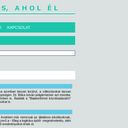
Ó
KAPCSOLAT
sa azonban lassan lezárul, a változásokat lassan
nepségen. Dr. Bóka István polgármester azt mondta:
ben is. Átadták a "Balatonfüred közoktatásáért"
sokat is.
i években már nemcsak az általános iskolásoknak,
ű a - főleg a logikára építő- megmérettetés, idén
dő eredményeket értek el.