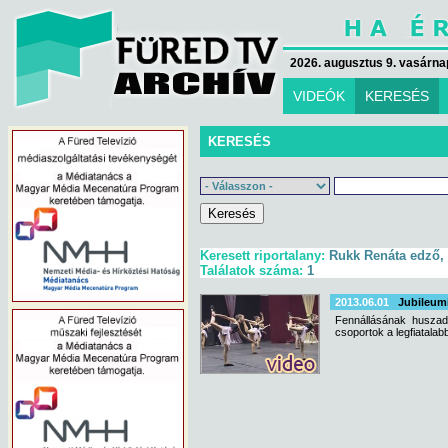
2026. augusztus 9. vasárna
VIDEÓK
KERESÉS
KERESÉS
Keresett riportalany:
Rukk Renáta edző, 
Találatok száma:
1
2013.06.01
Jubileumi
Fennállásának huszad
csoportok a legfiatalab