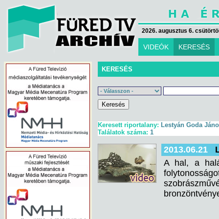
2026. augusztus 6. csütörtök
VIDEÓK
KERESÉS
KERESÉS
Keresett riportalany:
Lestyán Goda Jáno
Találatok száma:
1
2013.06.21
A hal, a hal
folytonosságo
szobrászműv
bronzöntvénye