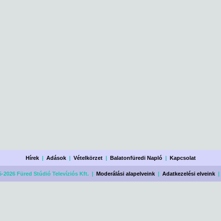
Hírek
|
Adások
|
Vételkörzet
|
Balatonfüredi Napló
|
Kapcsolat
-2026 Füred Stúdió Televíziós Kft. |
Moderálási alapelveink
|
Adatkezelési elveink
|