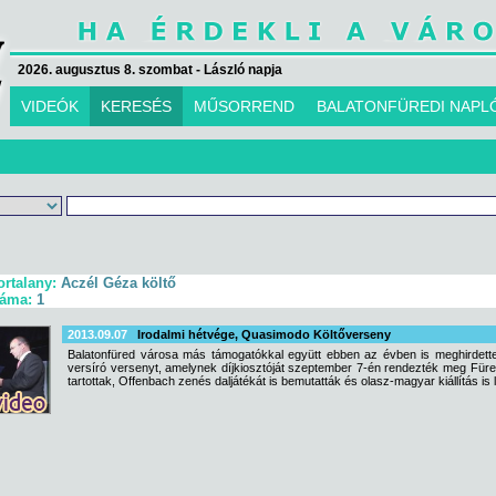
2026. augusztus 8. szombat - László napja
VIDEÓK
KERESÉS
MŰSORREND
BALATONFÜREDI NAPL
ortalany:
Aczél Géza költő
záma:
1
2013.09.07
Irodalmi hétvége, Quasimodo Költőverseny
Balatonfüred városa más támogatókkal együtt ebben az évben is meghirdette
versíró versenyt, amelynek díjkiosztóját szeptember 7-én rendezték meg Füred
tartottak, Offenbach zenés daljátékát is bemutatták és olasz-magyar kiállítás is 