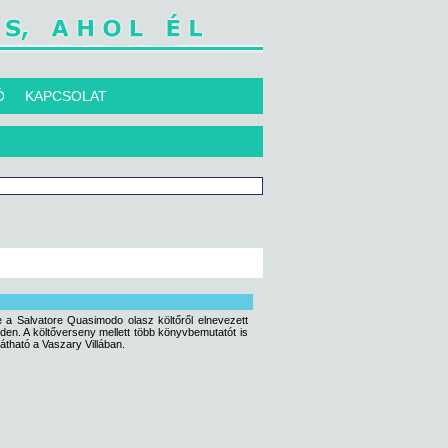
Ó
KAPCSOLAT
 a Salvatore Quasimodo olasz költőről elnevezett
en. A költőverseny mellett több könyvbemutatót is
látható a Vaszary Villában.