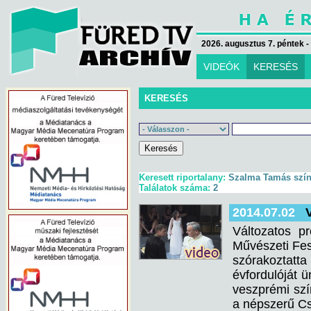
2026. augusztus 7. péntek -
VIDEÓK
KERESÉS
KERESÉS
Keresett riportalany:
Szalma Tamás szí
Találatok száma:
2
2014.07.02
Változatos p
Művészeti Fes
szórakoztatt
évfordulóját ü
veszprémi szín
a népszerű Cs