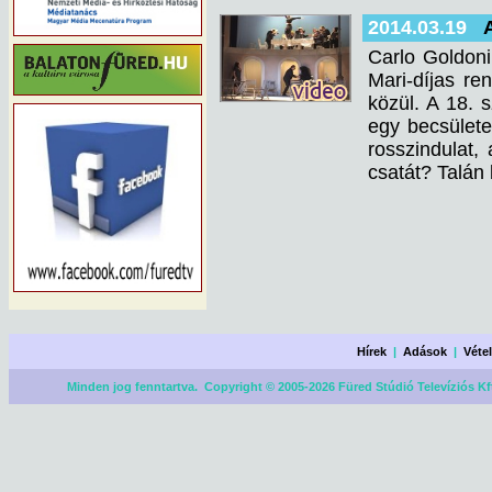
2014.03.19
Carlo Goldoni
Mari-díjas re
közül. A 18. 
egy becsülete
rosszindulat,
csatát? Talán 
Hírek
|
Adások
|
Véte
Minden jog fenntartva. Copyright © 2005-2026 Füred Stúdió Televíziós Kf