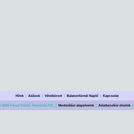
Hírek
|
Adások
|
Vételkörzet
|
Balatonfüredi Napló
|
Kapcsolat
-2026 Füred Stúdió Televíziós Kft. |
Moderálási alapelveink
|
Adatkezelési elveink
|