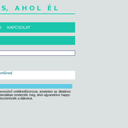
Ó
KAPCSOLAT
onfüred
lnevezésű vetélkedősorozat, amelyben az általános
us iskolában rendezték meg, ahol ugyanekkor happy-
a ösztönözték a diákokat.