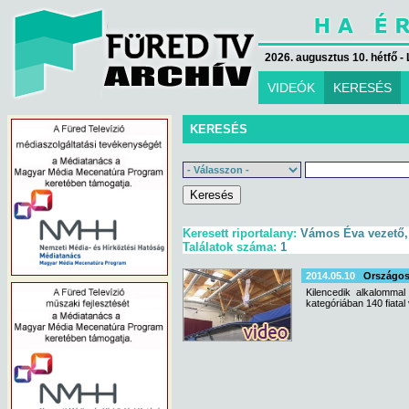
2026. augusztus 10. hétfő - 
VIDEÓK
KERESÉS
KERESÉS
Keresett riportalany:
Vámos Éva vezető,
Találatok száma:
1
2014.05.10
Országos
Kilencedik alkalomma
kategóriában 140 fiatal