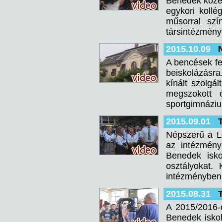
Benedek közép
egykori kollé
műsorral szí
társintézmény
2015.10.09
A bencések fe
beiskolázásra
kínált szolgá
megszokott 
sportgimnáziu
2015.09.01
Népszerű a L
az intézmény
Benedek isko
osztályokat.
intézményben 
2015.08.31
A 2015/2016-
Benedek iskol