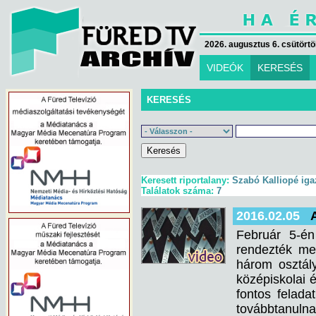
2026. augusztus 6. csütörtök
VIDEÓK
KERESÉS
KERESÉS
Keresett riportalany:
Szabó Kalliopé ig
Találatok száma:
7
2016.02.05
Február 5-é
rendezték me
három osztály
középiskolai 
fontos felada
továbbtanulna