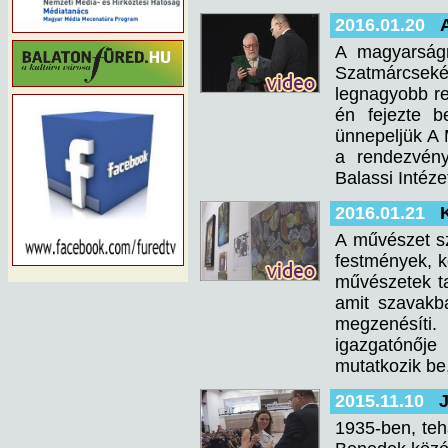
2016.01.20
A magyarságn
Szatmárcseké
legnagyobb re
én fejezte 
ünnepeljük A
a rendezvény
Balassi Intéze
2016.01.21
A művészet sz
festmények, k
művészetek ta
amit szavakb
megzenésíti.
igazgatónője
mutatkozik be
2015.11.10
1935-ben, tehá