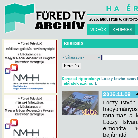
2026. augusztus 6. csütörtök
VIDEÓK
KERESÉS
KERESÉS
Keresett riportalany:
Lóczy István szerz
Találatok száma:
1
2016.11.08
K
Lóczy István
hagyományos f
tartalmaz a 
Lóczy István
elmondta, h
bejárhat