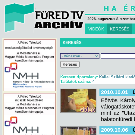
2026. augusztus 8. szombat 
VIDEÓK
KERESÉS
KERESÉS
Keresett riportalany:
Kállai Szilárd kiad
Találatok száma:
4
2010.10.01
Eötvös Károly
válogatásköte
mint az "Uta
balatonfüredi 
2009.10.06