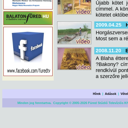
Újabb kötet 
címmel. A kön
kötetet októb
2009.04.25
Horgászversen
Most sem a ré
2008.11.20
A Blaha étter
?Bakony? cím
rendkívül pont
a szerzőre je
Hírek
|
Adások
|
Véte
Minden jog fenntartva. Copyright © 2005-2026 Füred Stúdió Televíziós Kf