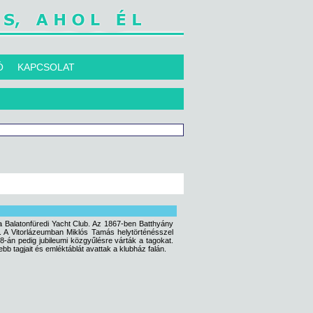
Ó
KAPCSOLAT
a Balatonfüredi Yacht Club. Az 1867-ben Batthyány
ei. A Vitorlázeumban Miklós Tamás helytörténésszel
8-án pedig jubileumi közgyűlésre várták a tagokat.
bb tagjait és emléktáblát avattak a klubház falán.