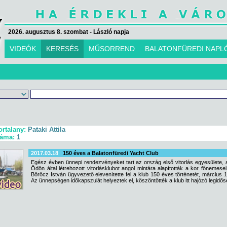
2026. augusztus 8. szombat - László napja
VIDEÓK
KERESÉS
MŰSORREND
BALATONFÜREDI NAPL
ortalany:
Pataki Attila
záma:
1
2017.03.18
150 éves a Balatonfüredi Yacht Club
Egész évben ünnepi rendezvényeket tart az ország első vitorlás egyesülete, 
Ödön által létrehozott vitorlásklubot angol mintára alapították a kor főnemes
Böröcz István ügyvezető elevenítette fel a klub 150 éves történetét, március 1
Az ünnepségen időkapszulát helyeztek el, köszöntötték a klub itt hajózó legidőse