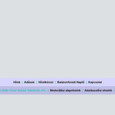
Hírek
|
Adások
|
Vételkörzet
|
Balatonfüredi Napló
|
Kapcsolat
-2026 Füred Stúdió Televíziós Kft. |
Moderálási alapelveink
|
Adatkezelési elveink
|