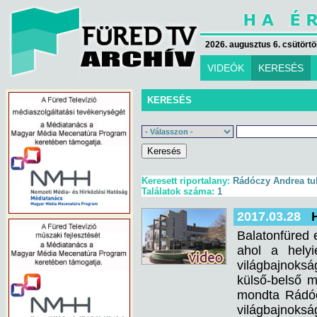
2026. augusztus 6. csütörtök
VIDEÓK
KERESÉS
KERESÉS
Keresett riportalany:
Rádóczy Andrea tul
Találatok száma:
1
2017.03.28
Balatonfüred 
ahol a hely
világbajnoksá
külső-belső 
mondta Rádócz
világbajnoks