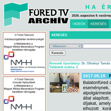
2026. augusztus 9. vasárna
VIDEÓK
KERESÉS
KERESÉS
Keresett riportalany:
Dr. Oltványi Tamás
Találatok száma:
1
2017.05.15
Balatonfüred 
eseménynek, 
alpolgármeste
által alapítot
díjakat, amely
elhozott ko