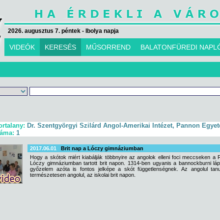
2026. augusztus 7. péntek - Ibolya napja
VIDEÓK
KERESÉS
MŰSORREND
BALATONFÜREDI NAPL
ortalany:
Dr. Szentgyörgyi Szilárd Angol-Amerikai Intézet, Pannon Egye
záma:
1
2017.06.01
Brit nap a Lóczy gimnáziumban
Hogy a skótok miért kiabálják többnyire az angolok elleni foci meccseken a
Lóczy gimnáziumban tartott brit napon. 1314-ben ugyanis a bannockburni lá
győzelem azóta is fontos jelképe a skót függetlenségnek. Az angolul tan
természetesen angolul, az iskolai brit napon.