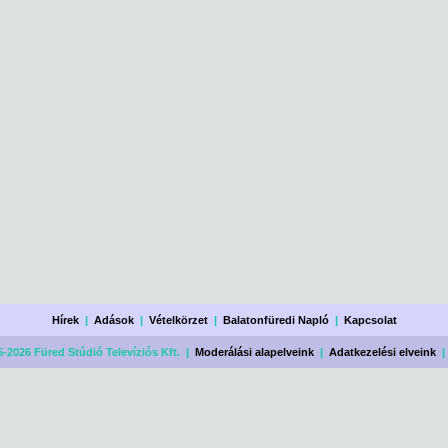
Hírek
|
Adások
|
Vételkörzet
|
Balatonfüredi Napló
|
Kapcsolat
-2026 Füred Stúdió Televíziós Kft. |
Moderálási alapelveink
|
Adatkezelési elveink
|