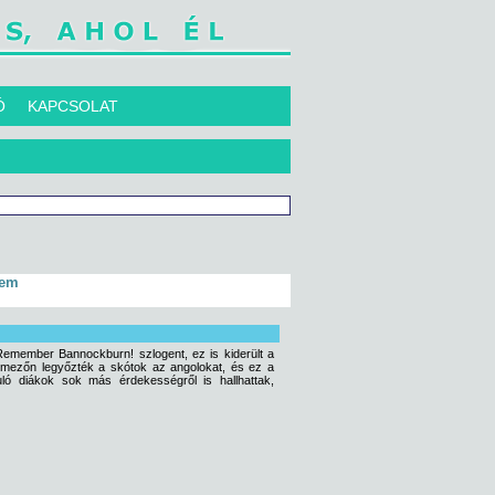
Ó
KAPCSOLAT
tem
 Remember Bannockburn! szlogent, ez is kiderült a
pmezőn legyőzték a skótok az angolokat, és ez a
uló diákok sok más érdekességről is hallhattak,